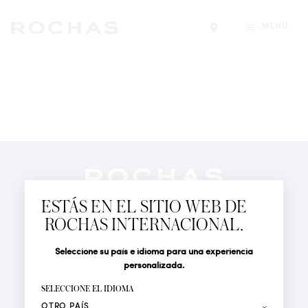
MENÚ
Encontrar una tiend
Newsletter
Suscríbete para seguir las últimas novedades de
ESTÁS EN EL SITIO WEB DE
Rochas Paris: Nuevos productos, Pasarelas, Eventos y
ROCHAS INTERNACIONAL.
Tiendas.
PERFUMES
Seleccione su país e idioma para una experiencia
Tratamiento
Apellido*
ACTUALIDAD
personalizada.
LOCALIZADOR DE TIENDAS
SELECCIONE EL IDIOMA
Nombre*