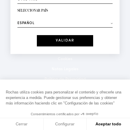
RECIBIR LA NEWSLETTER
Su dirección de correo electrónico*
SELECCIONAR PAÍS
⟶
Moda
Perfumes
Recibe ofertas personalizadas en su cumpleaños:
Fecha
He leído y acepto la
Política de Confidencialidad
*Campos obligatorios
Cookies
Notas Legales
Politica de Privacidad
Contacto
Rochas utiliza cookies para personalizar el contenido y ofrecerle una
experiencia a medida. Puede gestionar sus preferencias y obtener
más información haciendo clic en "Configuración de las cookies"
Consentimientos certificados por
Cerrar
Configurar
Aceptar todo