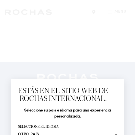
MENÚ
Encontrar una tiend
Newsletter
Suscríbete para seguir las últimas novedades de
ESTÁS EN EL SITIO WEB DE
Rochas Paris: Nuevos productos, Pasarelas, Eventos y
ROCHAS INTERNACIONAL.
Tiendas.
PERFUMES
Seleccione su país e idioma para una experiencia
Tratamiento
Apellido*
ACTUALIDAD
personalizada.
LOCALIZADOR DE TIENDAS
SELECCIONE EL IDIOMA
Nombre*