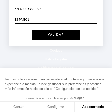
RECIBIR LA NEWSLETTER
Su dirección de correo electrónico*
SELECCIONAR PAÍS
⟶
Moda
Perfumes
Recibe ofertas personalizadas en su cumpleaños:
Fecha
He leído y acepto la
Política de Confidencialidad
*Campos obligatorios
Cookies
Notas Legales
Politica de Privacidad
Contacto
Rochas utiliza cookies para personalizar el contenido y ofrecerle una
experiencia a medida. Puede gestionar sus preferencias y obtener
más información haciendo clic en "Configuración de las cookies"
Consentimientos certificados por
Cerrar
Configurar
Aceptar todo