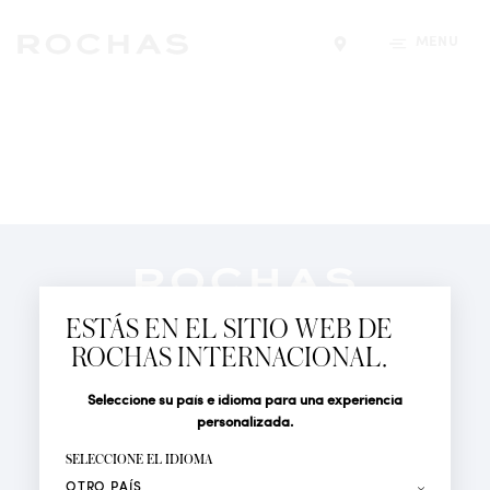
MENÚ
Encontrar una tiend
Newsletter
Suscríbete para seguir las últimas novedades de
ESTÁS EN EL SITIO WEB DE
Rochas Paris: Nuevos productos, Pasarelas, Eventos y
ROCHAS INTERNACIONAL.
Tiendas.
PERFUMES
Seleccione su país e idioma para una experiencia
Tratamiento
Apellido*
ACTUALIDAD
personalizada.
LOCALIZADOR DE TIENDAS
SELECCIONE EL IDIOMA
Nombre*