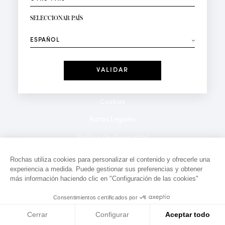
RECIBIR LA NEWSLETTER
Su dirección de correo electrónico*
SELECCIONAR PAÍS
⟶
Moda
Perfumes
Recibe ofertas personalizadas en su cumpleaños:
Fecha
He leído y acepto la
Política de Confidencialidad
*Campos obligatorios
Cookies
Notas Legales
Politica de Privacidad
Contacto
Rochas utiliza cookies para personalizar el contenido y ofrecerle una
experiencia a medida. Puede gestionar sus preferencias y obtener
más información haciendo clic en "Configuración de las cookies"
Consentimientos certificados por
Cerrar
Configurar
Aceptar todo