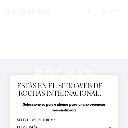
MENÚ
Encontrar una tiend
Newsletter
Suscríbete para seguir las últimas novedades de
ESTÁS EN EL SITIO WEB DE
Rochas Paris: Nuevos productos, Pasarelas, Eventos y
ROCHAS INTERNACIONAL.
Tiendas.
PERFUMES
Seleccione su país e idioma para una experiencia
Tratamiento
Apellido*
ACTUALIDAD
personalizada.
LOCALIZADOR DE TIENDAS
SELECCIONE EL IDIOMA
Nombre*