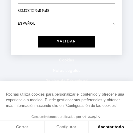
RECIBIR LA NEWSLETTER
Su dirección de correo electrónico*
SELECCIONAR PAÍS
⟶
Moda
Perfumes
Recibe ofertas personalizadas en su cumpleaños:
Fecha
He leído y acepto la
Política de Confidencialidad
*Campos obligatorios
Cookies
Notas Legales
Politica de Privacidad
Contacto
Rochas utiliza cookies para personalizar el contenido y ofrecerle una
experiencia a medida. Puede gestionar sus preferencias y obtener
más información haciendo clic en "Configuración de las cookies"
Consentimientos certificados por
Cerrar
Configurar
Aceptar todo