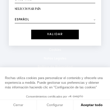
RECIBIR LA NEWSLETTER
Su dirección de correo electrónico*
SELECCIONAR PAÍS
⟶
Moda
Perfumes
Recibe ofertas personalizadas en su cumpleaños:
Fecha
He leído y acepto la
Política de Confidencialidad
*Campos obligatorios
Cookies
Notas Legales
Politica de Privacidad
Contacto
Rochas utiliza cookies para personalizar el contenido y ofrecerle una
experiencia a medida. Puede gestionar sus preferencias y obtener
más información haciendo clic en "Configuración de las cookies"
Consentimientos certificados por
Cerrar
Configurar
Aceptar todo