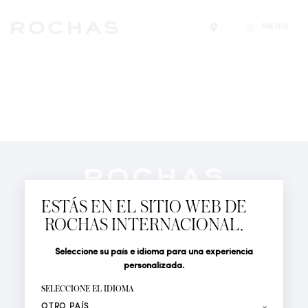
MENÚ
Encontrar una tiend
Newsletter
Suscríbete para seguir las últimas novedades de
ESTÁS EN EL SITIO WEB DE
Rochas Paris: Nuevos productos, Pasarelas, Eventos y
ROCHAS INTERNACIONAL.
Tiendas.
PERFUMES
Seleccione su país e idioma para una experiencia
Tratamiento
Apellido*
ACTUALIDAD
personalizada.
LOCALIZADOR DE TIENDAS
SELECCIONE EL IDIOMA
Nombre*