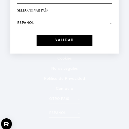
RECIBIR LA NEWSLETTER
Su dirección de correo electrónico*
SELECCIONAR PAÍS
⟶
Moda
Perfumes
Recibe ofertas personalizadas en su cumpleaños:
Fecha
He leído y acepto la
Política de Confidencialidad
*Campos obligatorios
Cookies
Notas Legales
Politica de Privacidad
Contacto