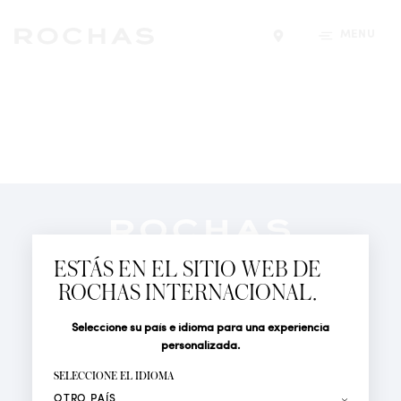
MENÚ
Encontrar una tiend
Newsletter
Suscríbete para seguir las últimas novedades de
ESTÁS EN EL SITIO WEB DE
Rochas Paris: Nuevos productos, Pasarelas, Eventos y
ROCHAS INTERNACIONAL.
Tiendas.
PERFUMES
Seleccione su país e idioma para una experiencia
Tratamiento
Apellido*
ACTUALIDAD
personalizada.
LOCALIZADOR DE TIENDAS
SELECCIONE EL IDIOMA
Nombre*