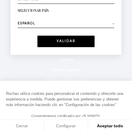
RECIBIR LA NEWSLETTER
Su dirección de correo electrónico*
SELECCIONAR PAÍS
⟶
Moda
Perfumes
Recibe ofertas personalizadas en su cumpleaños:
Fecha
He leído y acepto la
Política de Confidencialidad
*Campos obligatorios
Cookies
Notas Legales
Politica de Privacidad
Contacto
Rochas utiliza cookies para personalizar el contenido y ofrecerle una
experiencia a medida. Puede gestionar sus preferencias y obtener
más información haciendo clic en "Configuración de las cookies"
Consentimientos certificados por
Cerrar
Configurar
Aceptar todo