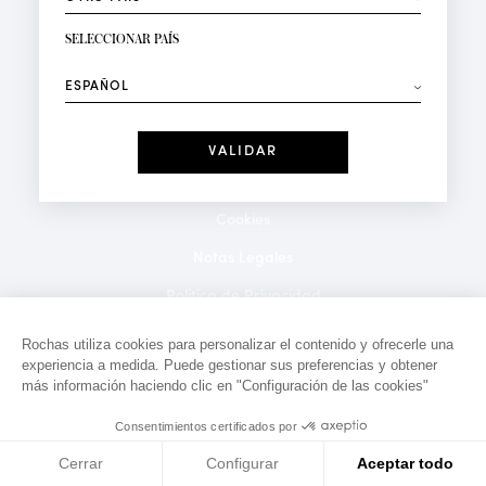
RECIBIR LA NEWSLETTER
Su dirección de correo electrónico*
SELECCIONAR PAÍS
⟶
Moda
Perfumes
Recibe ofertas personalizadas en su cumpleaños:
Fecha
He leído y acepto la
Política de Confidencialidad
*Campos obligatorios
Cookies
Notas Legales
Politica de Privacidad
Contacto
Rochas utiliza cookies para personalizar el contenido y ofrecerle una
experiencia a medida. Puede gestionar sus preferencias y obtener
más información haciendo clic en "Configuración de las cookies"
Consentimientos certificados por
Cerrar
Configurar
Aceptar todo