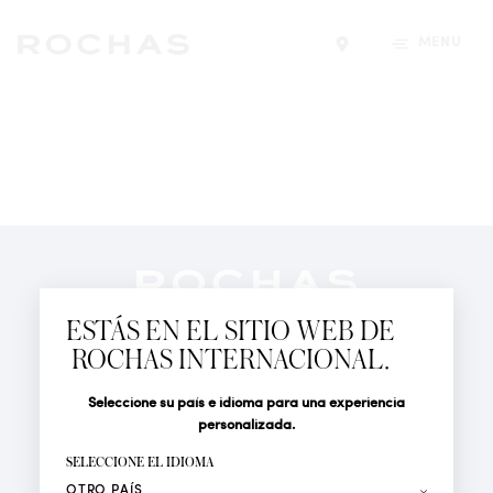
MENÚ
Encontrar una tiend
Newsletter
Suscríbete para seguir las últimas novedades de
ESTÁS EN EL SITIO WEB DE
Rochas Paris: Nuevos productos, Pasarelas, Eventos y
ROCHAS INTERNACIONAL.
Tiendas.
PERFUMES
Seleccione su país e idioma para una experiencia
Tratamiento
Apellido*
ACTUALIDAD
personalizada.
LOCALIZADOR DE TIENDAS
SELECCIONE EL IDIOMA
Nombre*