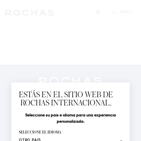
MENÚ
Encontrar una tiend
Newsletter
Suscríbete para seguir las últimas novedades de
ESTÁS EN EL SITIO WEB DE
Rochas Paris: Nuevos productos, Pasarelas, Eventos y
ROCHAS INTERNACIONAL.
Tiendas.
PERFUMES
Seleccione su país e idioma para una experiencia
Tratamiento
Apellido*
ACTUALIDAD
personalizada.
LOCALIZADOR DE TIENDAS
SELECCIONE EL IDIOMA
Nombre*