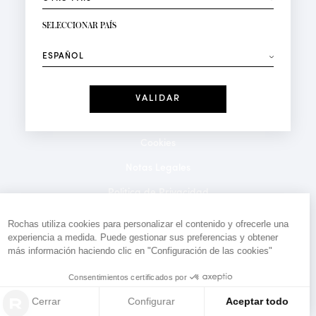
RECIBIR LA NEWSLETTER
Su dirección de correo electrónico*
SELECCIONAR PAÍS
⟶
Moda
Perfumes
Recibe ofertas personalizadas en su cumpleaños:
Fecha
He leído y acepto la
Política de Confidencialidad
*Campos obligatorios
Cookies
Notas Legales
Politica de Privacidad
Contacto
Rochas utiliza cookies para personalizar el contenido y ofrecerle una
experiencia a medida. Puede gestionar sus preferencias y obtener
más información haciendo clic en "Configuración de las cookies"
Consentimientos certificados por
Cerrar
Configurar
Aceptar todo