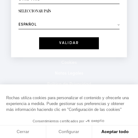
RECIBIR LA NEWSLETTER
Su dirección de correo electrónico*
SELECCIONAR PAÍS
⟶
Moda
Perfumes
Recibe ofertas personalizadas en su cumpleaños:
Fecha
He leído y acepto la
Política de Confidencialidad
*Campos obligatorios
Cookies
Notas Legales
Politica de Privacidad
Contacto
Rochas utiliza cookies para personalizar el contenido y ofrecerle una
experiencia a medida. Puede gestionar sus preferencias y obtener
más información haciendo clic en "Configuración de las cookies"
Consentimientos certificados por
Cerrar
Configurar
Aceptar todo