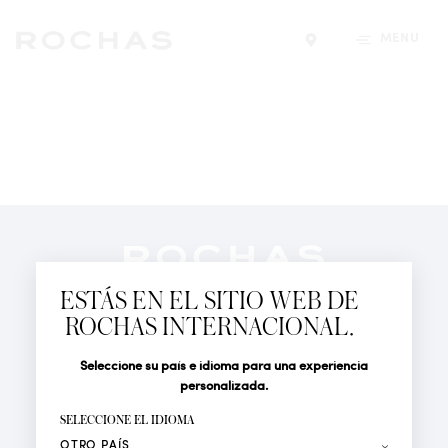
MENÚ
Encontrar una tiend
Newsletter
Suscríbete para seguir las últimas novedades de
ESTÁS EN EL SITIO WEB DE
Rochas Paris: Nuevos productos, Pasarelas, Eventos y
ROCHAS INTERNACIONAL.
Tiendas.
PERFUMES
Seleccione su país e idioma para una experiencia
Tratamiento
Apellido*
ACTUALIDAD
personalizada.
LOCALIZADOR DE TIENDAS
SELECCIONE EL IDIOMA
Nombre*