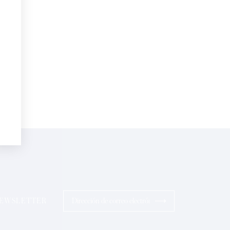
electrónico*
Perfumes
sonalizadas en su cumpleaños:
pto la
Política de Confidencialidad
ios
⟶
 NEWSLETTER