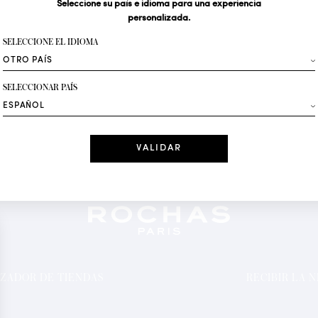
Seleccione su país e idioma para una experiencia
personalizada.
Su dirección de correo 
SELECCIONE EL IDIOMA
Moda
SELECCIONAR PAÍS
Recibe ofertas per
Fecha
He leído y ace
*Campos obligator
ZADOR DE TIENDAS
RECIBIR LA