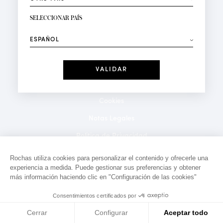
RECIBIR LA NEWSLETTER
Su dirección de correo electrónico*
SELECCIONAR PAÍS
⟶
Moda
Perfumes
Recibe ofertas personalizadas en su cumpleaños:
Fecha
He leído y acepto la
Política de Confidencialidad
*Campos obligatorios
Cookies
Notas Legales
Politica de Privacidad
Contacto
Rochas utiliza cookies para personalizar el contenido y ofrecerle una
experiencia a medida. Puede gestionar sus preferencias y obtener
más información haciendo clic en "Configuración de las cookies"
Consentimientos certificados por
Cerrar
Configurar
Aceptar todo