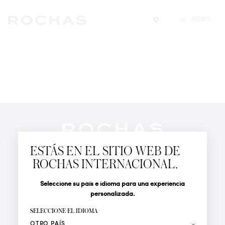
MENÚ
Encontrar una tiend
Newsletter
Suscríbete para seguir las últimas novedades de
ESTÁS EN EL SITIO WEB DE
Rochas Paris: Nuevos productos, Pasarelas, Eventos y
ROCHAS INTERNACIONAL.
Tiendas.
PERFUMES
Seleccione su país e idioma para una experiencia
Tratamiento
Apellido*
ACTUALIDAD
personalizada.
LOCALIZADOR DE TIENDAS
SELECCIONE EL IDIOMA
Nombre*