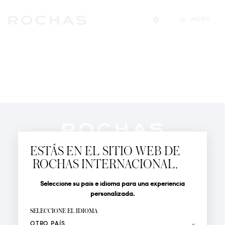
MENÚ
Encontrar una tiend
Newsletter
Suscríbete para seguir las últimas novedades de
ESTÁS EN EL SITIO WEB DE
Rochas Paris: Nuevos productos, Pasarelas, Eventos y
ROCHAS INTERNACIONAL.
Tiendas.
PERFUMES
Seleccione su país e idioma para una experiencia
Tratamiento
Apellido*
ACTUALIDAD
personalizada.
LOCALIZADOR DE TIENDAS
SELECCIONE EL IDIOMA
Nombre*