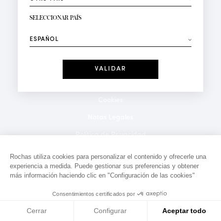
RECIBIR LA NEWSLETTER
Su dirección de correo electrónico*
SELECCIONAR PAÍS
⟶
Moda
Perfumes
Recibe ofertas personalizadas en su cumpleaños:
Fecha
He leído y acepto la
Política de Confidencialidad
*Campos obligatorios
Cookies
Notas Legales
Politica de Privacidad
Contacto
Rochas utiliza cookies para personalizar el contenido y ofrecerle una
experiencia a medida. Puede gestionar sus preferencias y obtener
más información haciendo clic en "Configuración de las cookies"
Consentimientos certificados por
Cerrar
Configurar
Aceptar todo