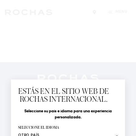
MENÚ
Encontrar una tiend
Newsletter
Suscríbete para seguir las últimas novedades de
ESTÁS EN EL SITIO WEB DE
Rochas Paris: Nuevos productos, Pasarelas, Eventos y
ROCHAS INTERNACIONAL.
Tiendas.
PERFUMES
Seleccione su país e idioma para una experiencia
Tratamiento
Apellido*
ACTUALIDAD
personalizada.
LOCALIZADOR DE TIENDAS
SELECCIONE EL IDIOMA
Nombre*