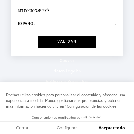
RECIBIR LA NEWSLETTER
Su dirección de correo electrónico*
SELECCIONAR PAÍS
⟶
Moda
Perfumes
Recibe ofertas personalizadas en su cumpleaños:
Fecha
He leído y acepto la
Política de Confidencialidad
*Campos obligatorios
Cookies
Notas Legales
Politica de Privacidad
Contacto
Rochas utiliza cookies para personalizar el contenido y ofrecerle una
experiencia a medida. Puede gestionar sus preferencias y obtener
más información haciendo clic en "Configuración de las cookies"
Consentimientos certificados por
Cerrar
Configurar
Aceptar todo