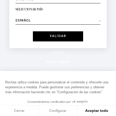
RECIBIR LA NEWSLETTER
Su dirección de correo electrónico*
SELECCIONAR PAÍS
⟶
Moda
Perfumes
Recibe ofertas personalizadas en su cumpleaños:
Fecha
He leído y acepto la
Política de Confidencialidad
*Campos obligatorios
Cookies
Notas Legales
Politica de Privacidad
Contacto
Rochas utiliza cookies para personalizar el contenido y ofrecerle una
experiencia a medida. Puede gestionar sus preferencias y obtener
más información haciendo clic en "Configuración de las cookies"
Consentimientos certificados por
Cerrar
Configurar
Aceptar todo