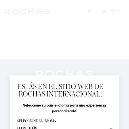
MENÚ
Encontrar una tiend
Newsletter
Suscríbete para seguir las últimas novedades de
ESTÁS EN EL SITIO WEB DE
Rochas Paris: Nuevos productos, Pasarelas, Eventos y
ROCHAS INTERNACIONAL.
Tiendas.
PERFUMES
Seleccione su país e idioma para una experiencia
Tratamiento
Apellido*
ACTUALIDAD
personalizada.
LOCALIZADOR DE TIENDAS
SELECCIONE EL IDIOMA
Nombre*