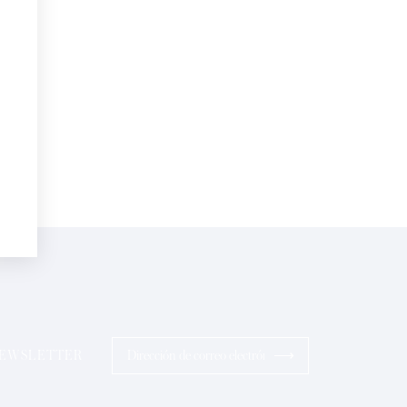
electrónico*
Perfumes
sonalizadas en su cumpleaños:
pto la
Política de Confidencialidad
ios
⟶
 NEWSLETTER