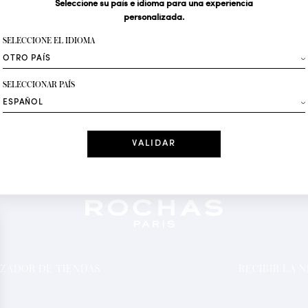
Seleccione su país e idioma para una experiencia
personalizada.
Su dirección de correo 
SELECCIONE EL IDIOMA
Moda
SELECCIONAR PAÍS
Recibe ofertas per
Fecha
He leído y ace
*Campos obligator
ZADOR DE TIENDAS
RECIBIR LA