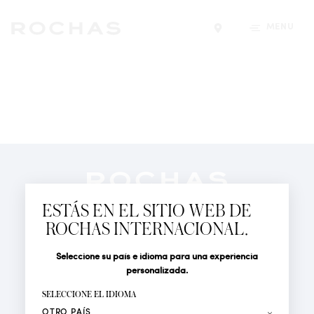
MENÚ
Encontrar una tiend
Newsletter
Suscríbete para seguir las últimas novedades de
ESTÁS EN EL SITIO WEB DE
Rochas Paris: Nuevos productos, Pasarelas, Eventos y
ROCHAS INTERNACIONAL.
Tiendas.
PERFUMES
Seleccione su país e idioma para una experiencia
Tratamiento
Apellido*
ACTUALIDAD
personalizada.
LOCALIZADOR DE TIENDAS
SELECCIONE EL IDIOMA
Nombre*