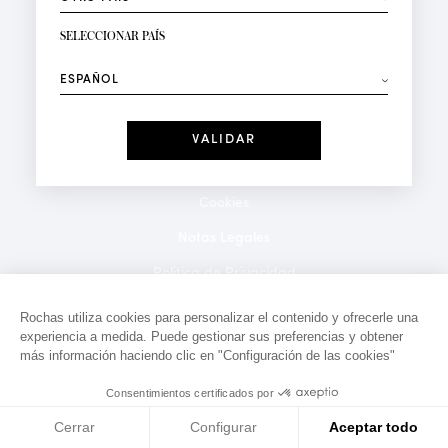
RECIBIR LA NEWSLETTER
Su dirección de correo electrónico*
SELECCIONAR PAÍS
⟶
Moda
Perfumes
Recibe ofertas personalizadas en su cumpleaños:
Fecha
He leído y acepto la
Política de Confidencialidad
*Campos obligatorios
Cookies
Notas Legales
Politica de Privacidad
Contacto
Rochas utiliza cookies para personalizar el contenido y ofrecerle una
experiencia a medida. Puede gestionar sus preferencias y obtener
más información haciendo clic en "Configuración de las cookies"
Consentimientos certificados por
Cerrar
Configurar
Aceptar todo