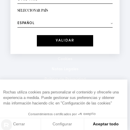
RECIBIR LA NEWSLETTER
Su dirección de correo electrónico*
SELECCIONAR PAÍS
⟶
Moda
Perfumes
Recibe ofertas personalizadas en su cumpleaños:
Fecha
He leído y acepto la
Política de Confidencialidad
*Campos obligatorios
Cookies
Notas Legales
Politica de Privacidad
Contacto
Rochas utiliza cookies para personalizar el contenido y ofrecerle una
experiencia a medida. Puede gestionar sus preferencias y obtener
más información haciendo clic en "Configuración de las cookies"
Consentimientos certificados por
Cerrar
Configurar
Aceptar todo