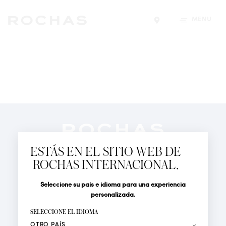
MENÚ
Encontrar una tiend
Newsletter
Suscríbete para seguir las últimas novedades de
ESTÁS EN EL SITIO WEB DE
Rochas Paris: Nuevos productos, Pasarelas, Eventos y
ROCHAS INTERNACIONAL.
Tiendas.
PERFUMES
Seleccione su país e idioma para una experiencia
Tratamiento
Apellido*
ACTUALIDAD
personalizada.
LOCALIZADOR DE TIENDAS
SELECCIONE EL IDIOMA
Nombre*