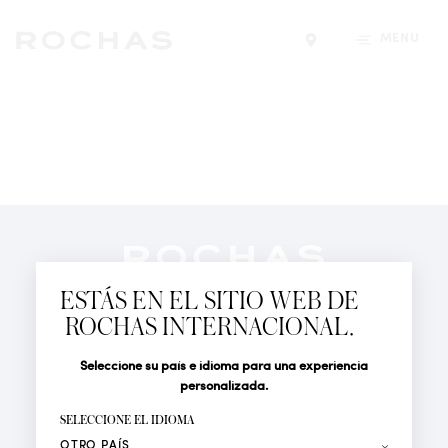
MENÚ
Encontrar una tiend
Newsletter
Suscríbete para seguir las últimas novedades de
ESTÁS EN EL SITIO WEB DE
Rochas Paris: Nuevos productos, Pasarelas, Eventos y
ROCHAS INTERNACIONAL.
Tiendas.
PERFUMES
Seleccione su país e idioma para una experiencia
Tratamiento
Apellido*
ACTUALIDAD
personalizada.
LOCALIZADOR DE TIENDAS
SELECCIONE EL IDIOMA
Nombre*