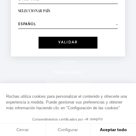
RECIBIR LA NEWSLETTER
Su dirección de correo electrónico*
SELECCIONAR PAÍS
⟶
Moda
Perfumes
Recibe ofertas personalizadas en su cumpleaños:
Fecha
He leído y acepto la
Política de Confidencialidad
*Campos obligatorios
Cookies
Notas Legales
Politica de Privacidad
Contacto
Rochas utiliza cookies para personalizar el contenido y ofrecerle una
experiencia a medida. Puede gestionar sus preferencias y obtener
más información haciendo clic en "Configuración de las cookies"
Consentimientos certificados por
Cerrar
Configurar
Aceptar todo