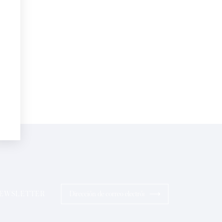
electrónico*
Perfumes
sonalizadas en su cumpleaños:
pto la
Política de Confidencialidad
ios
⟶
 NEWSLETTER