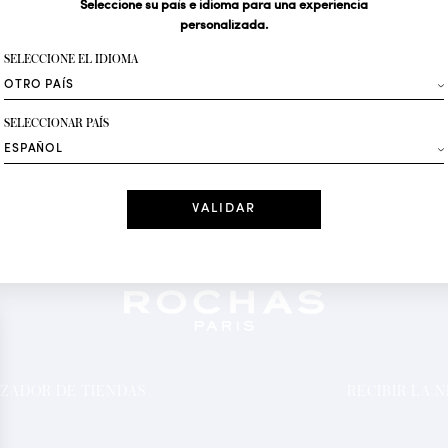
Seleccione su país e idioma para una experiencia
personalizada.
Su dirección de correo 
SELECCIONE EL IDIOMA
Moda
SELECCIONAR PAÍS
Recibe ofertas per
Fecha
He leído y ace
*Campos obligator
ZADOR DE TIENDAS
RECIBIR LA