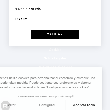
RECIBIR LA NEWSLETTER
Su dirección de correo electrónico*
SELECCIONAR PAÍS
⟶
Moda
Perfumes
Recibe ofertas personalizadas en su cumpleaños:
Fecha
He leído y acepto la
Política de Confidencialidad
*Campos obligatorios
Cookies
Notas Legales
Politica de Privacidad
Contacto
Rochas utiliza cookies para personalizar el contenido y ofrecerle una
experiencia a medida. Puede gestionar sus preferencias y obtener
más información haciendo clic en "Configuración de las cookies"
Consentimientos certificados por
Cerrar
Configurar
Aceptar todo