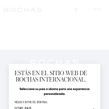
MENÚ
Encontrar una tiend
Newsletter
Suscríbete para seguir las últimas novedades de
ESTÁS EN EL SITIO WEB DE
Rochas Paris: Nuevos productos, Pasarelas, Eventos y
ROCHAS INTERNACIONAL.
Tiendas.
PERFUMES
Seleccione su país e idioma para una experiencia
Tratamiento
Apellido*
ACTUALIDAD
personalizada.
LOCALIZADOR DE TIENDAS
SELECCIONE EL IDIOMA
Nombre*