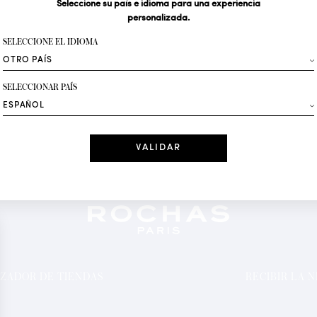
Seleccione su país e idioma para una experiencia
personalizada.
Su dirección de correo 
SELECCIONE EL IDIOMA
Moda
SELECCIONAR PAÍS
Recibe ofertas per
Fecha
He leído y ace
*Campos obligator
ZADOR DE TIENDAS
RECIBIR LA