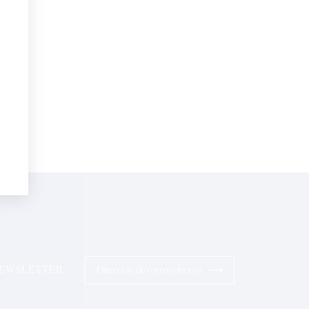
electrónico*
Perfumes
sonalizadas en su cumpleaños:
pto la
Política de Confidencialidad
ios
⟶
 NEWSLETTER