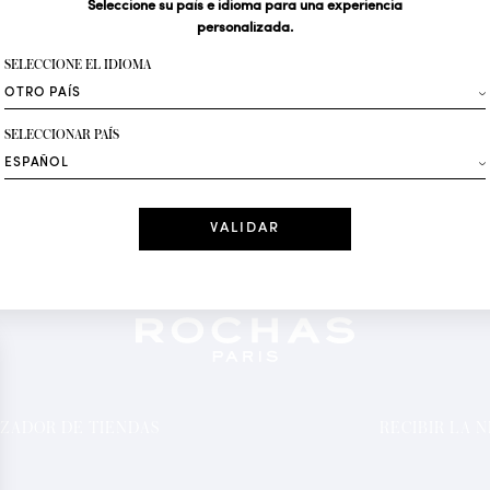
Seleccione su país e idioma para una experiencia
personalizada.
Su dirección de correo 
SELECCIONE EL IDIOMA
Moda
SELECCIONAR PAÍS
Recibe ofertas per
Fecha
He leído y ace
*Campos obligator
ZADOR DE TIENDAS
RECIBIR LA