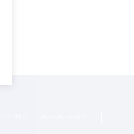
electrónico*
Perfumes
sonalizadas en su cumpleaños:
pto la
Política de Confidencialidad
ios
⟶
 NEWSLETTER