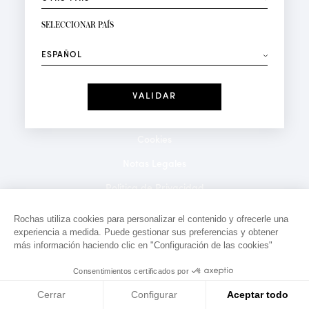
RECIBIR LA NEWSLETTER
Su dirección de correo electrónico*
SELECCIONAR PAÍS
⟶
Moda
Perfumes
Recibe ofertas personalizadas en su cumpleaños:
Fecha
He leído y acepto la
Política de Confidencialidad
*Campos obligatorios
Cookies
Notas Legales
Politica de Privacidad
Contacto
Rochas utiliza cookies para personalizar el contenido y ofrecerle una
experiencia a medida. Puede gestionar sus preferencias y obtener
más información haciendo clic en "Configuración de las cookies"
Consentimientos certificados por
Cerrar
Configurar
Aceptar todo