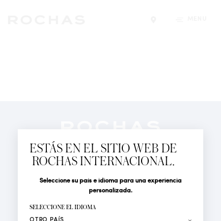
MENÚ
Encontrar una tiend
Newsletter
Suscríbete para seguir las últimas novedades de
ESTÁS EN EL SITIO WEB DE
Rochas Paris: Nuevos productos, Pasarelas, Eventos y
ROCHAS INTERNACIONAL.
Tiendas.
PERFUMES
Seleccione su país e idioma para una experiencia
Tratamiento
Apellido*
ACTUALIDAD
personalizada.
LOCALIZADOR DE TIENDAS
SELECCIONE EL IDIOMA
Nombre*