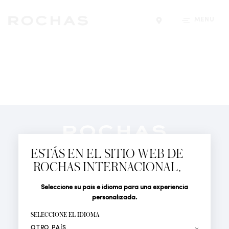
MENÚ
Encontrar una tiend
Newsletter
Suscríbete para seguir las últimas novedades de
ESTÁS EN EL SITIO WEB DE
Rochas Paris: Nuevos productos, Pasarelas, Eventos y
ROCHAS INTERNACIONAL.
Tiendas.
PERFUMES
Seleccione su país e idioma para una experiencia
Tratamiento
Apellido*
ACTUALIDAD
personalizada.
LOCALIZADOR DE TIENDAS
SELECCIONE EL IDIOMA
Nombre*