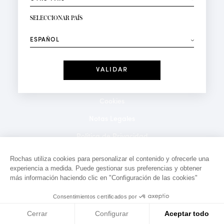
RECIBIR LA NEWSLETTER
Su dirección de correo electrónico*
SELECCIONAR PAÍS
⟶
Moda
Perfumes
Recibe ofertas personalizadas en su cumpleaños:
Fecha
He leído y acepto la
Política de Confidencialidad
*Campos obligatorios
Cookies
Notas Legales
Politica de Privacidad
Contacto
Rochas utiliza cookies para personalizar el contenido y ofrecerle una
experiencia a medida. Puede gestionar sus preferencias y obtener
más información haciendo clic en "Configuración de las cookies"
Consentimientos certificados por
Cerrar
Configurar
Aceptar todo