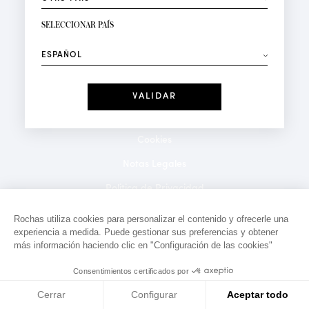
RECIBIR LA NEWSLETTER
Su dirección de correo electrónico*
SELECCIONAR PAÍS
⟶
Moda
Perfumes
Recibe ofertas personalizadas en su cumpleaños:
Fecha
He leído y acepto la
Política de Confidencialidad
*Campos obligatorios
Cookies
Notas Legales
Politica de Privacidad
Contacto
Rochas utiliza cookies para personalizar el contenido y ofrecerle una
experiencia a medida. Puede gestionar sus preferencias y obtener
más información haciendo clic en "Configuración de las cookies"
Consentimientos certificados por
Cerrar
Configurar
Aceptar todo