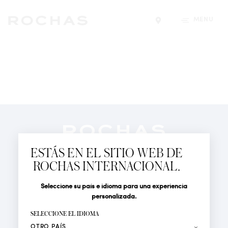
MENÚ
Encontrar una tiend
Newsletter
Suscríbete para seguir las últimas novedades de
ESTÁS EN EL SITIO WEB DE
Rochas Paris: Nuevos productos, Pasarelas, Eventos y
ROCHAS INTERNACIONAL.
Tiendas.
PERFUMES
Seleccione su país e idioma para una experiencia
Tratamiento
Apellido*
ACTUALIDAD
personalizada.
LOCALIZADOR DE TIENDAS
SELECCIONE EL IDIOMA
Nombre*