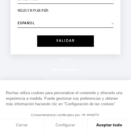
RECIBIR LA NEWSLETTER
Su dirección de correo electrónico*
SELECCIONAR PAÍS
⟶
Moda
Perfumes
Recibe ofertas personalizadas en su cumpleaños:
Fecha
He leído y acepto la
Política de Confidencialidad
*Campos obligatorios
Cookies
Notas Legales
Politica de Privacidad
Contacto
Rochas utiliza cookies para personalizar el contenido y ofrecerle una
experiencia a medida. Puede gestionar sus preferencias y obtener
más información haciendo clic en "Configuración de las cookies"
Consentimientos certificados por
Cerrar
Configurar
Aceptar todo