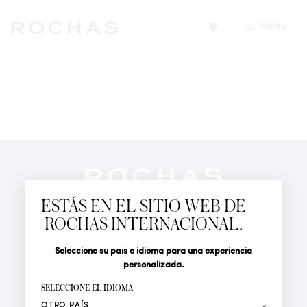
MENÚ
Encontrar una tiend
Newsletter
Suscríbete para seguir las últimas novedades de
ESTÁS EN EL SITIO WEB DE
Rochas Paris: Nuevos productos, Pasarelas, Eventos y
ROCHAS INTERNACIONAL.
Tiendas.
PERFUMES
Seleccione su país e idioma para una experiencia
Tratamiento
Apellido*
ACTUALIDAD
personalizada.
LOCALIZADOR DE TIENDAS
SELECCIONE EL IDIOMA
Nombre*