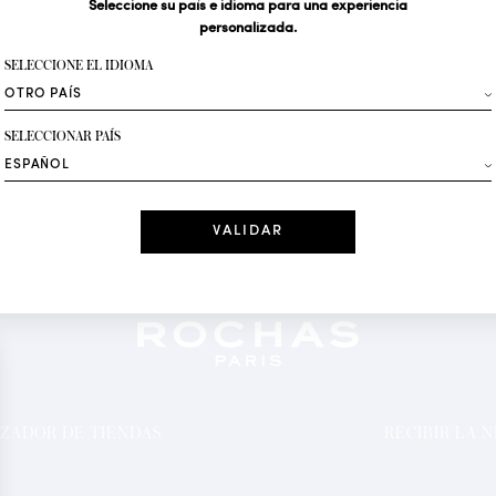
Seleccione su país e idioma para una experiencia
personalizada.
Su dirección de correo 
SELECCIONE EL IDIOMA
Moda
SELECCIONAR PAÍS
Recibe ofertas per
Fecha
He leído y ace
*Campos obligator
ZADOR DE TIENDAS
RECIBIR LA