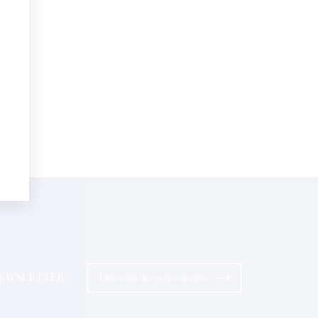
electrónico*
Perfumes
sonalizadas en su cumpleaños:
pto la
Política de Confidencialidad
ios
⟶
 NEWSLETTER