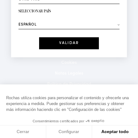
RECIBIR LA NEWSLETTER
Su dirección de correo electrónico*
SELECCIONAR PAÍS
⟶
Moda
Perfumes
Recibe ofertas personalizadas en su cumpleaños:
Fecha
He leído y acepto la
Política de Confidencialidad
*Campos obligatorios
Cookies
Notas Legales
Politica de Privacidad
Contacto
Rochas utiliza cookies para personalizar el contenido y ofrecerle una
experiencia a medida. Puede gestionar sus preferencias y obtener
más información haciendo clic en "Configuración de las cookies"
Consentimientos certificados por
Cerrar
Configurar
Aceptar todo