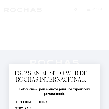
MENÚ
Encontrar una tiend
Newsletter
Suscríbete para seguir las últimas novedades de
ESTÁS EN EL SITIO WEB DE
Rochas Paris: Nuevos productos, Pasarelas, Eventos y
ROCHAS INTERNACIONAL.
Tiendas.
PERFUMES
Seleccione su país e idioma para una experiencia
Tratamiento
Apellido*
ACTUALIDAD
personalizada.
LOCALIZADOR DE TIENDAS
SELECCIONE EL IDIOMA
Nombre*