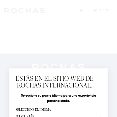
MENÚ
Encontrar una tiend
Newsletter
Suscríbete para seguir las últimas novedades de
ESTÁS EN EL SITIO WEB DE
Rochas Paris: Nuevos productos, Pasarelas, Eventos y
ROCHAS INTERNACIONAL.
Tiendas.
PERFUMES
Seleccione su país e idioma para una experiencia
Tratamiento
Apellido*
ACTUALIDAD
personalizada.
LOCALIZADOR DE TIENDAS
SELECCIONE EL IDIOMA
Nombre*