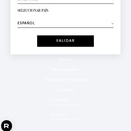
RECIBIR LA NEWSLETTER
Su dirección de correo electrónico*
SELECCIONAR PAÍS
⟶
Moda
Perfumes
Recibe ofertas personalizadas en su cumpleaños:
Fecha
He leído y acepto la
Política de Confidencialidad
*Campos obligatorios
Cookies
Notas Legales
Politica de Privacidad
Contacto