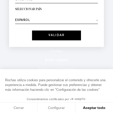
RECIBIR LA NEWSLETTER
Su dirección de correo electrónico*
SELECCIONAR PAÍS
⟶
Moda
Perfumes
Recibe ofertas personalizadas en su cumpleaños:
Fecha
He leído y acepto la
Política de Confidencialidad
*Campos obligatorios
Cookies
Notas Legales
Politica de Privacidad
Contacto
Rochas utiliza cookies para personalizar el contenido y ofrecerle una
experiencia a medida. Puede gestionar sus preferencias y obtener
más información haciendo clic en "Configuración de las cookies"
Consentimientos certificados por
Cerrar
Configurar
Aceptar todo