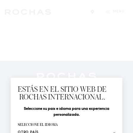
MENÚ
Encontrar una tiend
Newsletter
Suscríbete para seguir las últimas novedades de
ESTÁS EN EL SITIO WEB DE
Rochas Paris: Nuevos productos, Pasarelas, Eventos y
ROCHAS INTERNACIONAL.
Tiendas.
PERFUMES
Seleccione su país e idioma para una experiencia
Tratamiento
Apellido*
ACTUALIDAD
personalizada.
LOCALIZADOR DE TIENDAS
SELECCIONE EL IDIOMA
Nombre*